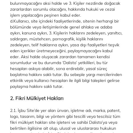
bulunmayacağını aksi halde ve 3. Kişiler nezdinde doğacak
zararlardan sorumlu olacağını, hakkında hukuki ve cezai
işlem yapılacağını peşinen kabul eder.
d.Kullanıcı, site içindeki faaliyetlerinde, sitenin herhangi bir
bölümünde veya iletişimlerinde genel ahlaka ve adaba
aykırı, kanuna aykırı, 3. Kişilerin haklarını zedeleyen, yanıltıcı,
saldırgan, müstehcen, pornografik, kişilik haklarını
zedeleyen, telif haklarına aykırı, yasa dışı faaliyetleri teşvik
eden içerikler üretmeyeceğini, paylaşmayacağını kabul
eder. Aksi halde oluşacak zarardan tamamen kendisi
sorumludur ve bu durumda ‘Dalisto’ yetkilileri, bu tür
hesapları askıya alabilir, sona erdirebilir, yasal süreç
başlatma hakkını saklı tutar. Bu sebeple yargı mercilerinden
etkinlik veya kullanıcı hesapları ile ilgili bilgi talepleri gelirse
paylaşma hakkını saklı tutar.
2. Fikri Mülkiyet Hakları
2.1. İşbu Site’de yer alan ünvan, işletme adı, marka, patent,
logo, tasarım, bilgi ve yöntem gibi tescilli veya tescilsiz tüm
fikri mülkiyet hakları site işleteni ve sahibi Dalisto’ya veya
belirtilen ilgilisine ait olup, ulusal ve uluslararası hukukun