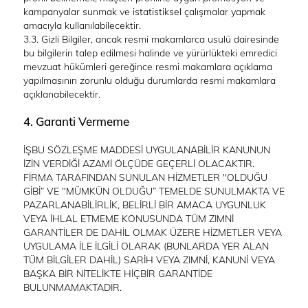
kampanyalar sunmak ve istatistiksel çalışmalar yapmak
amacıyla kullanılabilecektir.
3.3. Gizli Bilgiler, ancak resmi makamlarca usulü dairesinde
bu bilgilerin talep edilmesi halinde ve yürürlükteki emredici
mevzuat hükümleri gereğince resmi makamlara açıklama
yapılmasının zorunlu olduğu durumlarda resmi makamlara
açıklanabilecektir.
4. Garanti Vermeme
İŞBU SÖZLEŞME MADDESİ UYGULANABİLİR KANUNUN
İZİN VERDİĞİ AZAMİ ÖLÇÜDE GEÇERLİ OLACAKTIR.
FİRMA TARAFINDAN SUNULAN HİZMETLER "OLDUĞU
GİBİ” VE "MÜMKÜN OLDUĞU” TEMELDE SUNULMAKTA VE
PAZARLANABİLİRLİK, BELİRLİ BİR AMACA UYGUNLUK
VEYA İHLAL ETMEME KONUSUNDA TÜM ZIMNİ
GARANTİLER DE DAHİL OLMAK ÜZERE HİZMETLER VEYA
UYGULAMA İLE İLGİLİ OLARAK (BUNLARDA YER ALAN
TÜM BİLGİLER DAHİL) SARİH VEYA ZIMNİ, KANUNİ VEYA
BAŞKA BİR NİTELİKTE HİÇBİR GARANTİDE
BULUNMAMAKTADIR.