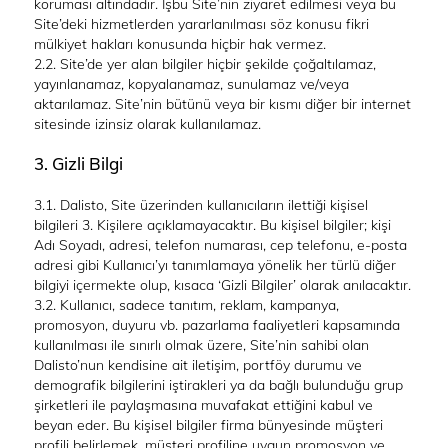
koruması altındadır. İşbu Site’nin ziyaret edilmesi veya bu
Site’deki hizmetlerden yararlanılması söz konusu fikri
mülkiyet hakları konusunda hiçbir hak vermez.
2.2. Site’de yer alan bilgiler hiçbir şekilde çoğaltılamaz,
yayınlanamaz, kopyalanamaz, sunulamaz ve/veya
aktarılamaz. Site’nin bütünü veya bir kısmı diğer bir internet
sitesinde izinsiz olarak kullanılamaz.
3. Gizli Bilgi
3.1. Dalisto, Site üzerinden kullanıcıların ilettiği kişisel
bilgileri 3. Kişilere açıklamayacaktır. Bu kişisel bilgiler; kişi
Adı Soyadı, adresi, telefon numarası, cep telefonu, e-posta
adresi gibi Kullanıcı’yı tanımlamaya yönelik her türlü diğer
bilgiyi içermekte olup, kısaca ‘Gizli Bilgiler’ olarak anılacaktır.
3.2. Kullanıcı, sadece tanıtım, reklam, kampanya,
promosyon, duyuru vb. pazarlama faaliyetleri kapsamında
kullanılması ile sınırlı olmak üzere, Site’nin sahibi olan
Dalisto’nun kendisine ait iletişim, portföy durumu ve
demografik bilgilerini iştirakleri ya da bağlı bulunduğu grup
şirketleri ile paylaşmasına muvafakat ettiğini kabul ve
beyan eder. Bu kişisel bilgiler firma bünyesinde müşteri
profili belirlemek, müşteri profiline uygun promosyon ve